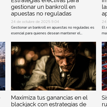
Estrategias efectivas para
I
gestionar un bankroll en
l
apuestas no reguladas
a
24 de octubre de 2025 9:04
24
Gestionar un bankroll en apuestas no reguladas es
El 
esencial para quienes desean mantener el...
mat
e
Maximiza tus ganancias en el
S
blackjack con estrategias de
ru