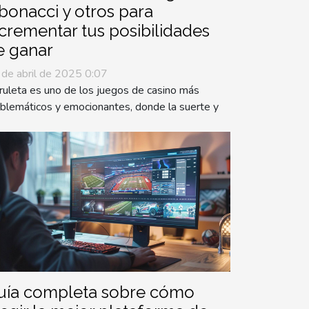
ibonacci y otros para
ncrementar tus posibilidades
e ganar
 de abril de 2025 0:07
ruleta es uno de los juegos de casino más
blemáticos y emocionantes, donde la suerte y
uía completa sobre cómo