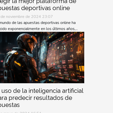
legir la mejor plataforma de
puestas deportivas online
 de noviembre de 2024 23:07
mundo de las apuestas deportivas online ha
cido exponencialmente en los últimos años,...
 uso de la inteligencia artificial
ara predecir resultados de
puestas