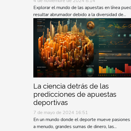
4 de noviembre de 2024 8:14
Explorar el mundo de las apuestas en línea pue
resultar abrumador debido a la diversidad de...
La ciencia detrás de las
predicciones de apuestas
deportivas
7 de mayo de 2024 16:51
En un mundo donde el deporte mueve pasiones 
a menudo, grandes sumas de dinero, las...