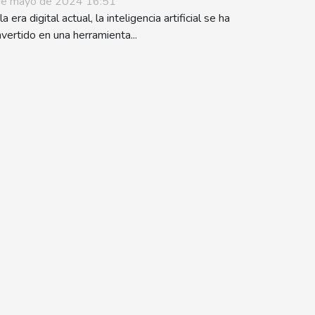
de mayo de 2024 16:51
la era digital actual, la inteligencia artificial se ha
vertido en una herramienta...